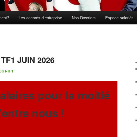
ment?
Les accords d’entreprise
Nos Dossiers
Espace salariés
TF1 JUIN 2026
CGT-TF1
laires pour la moitié
’entre nous
!