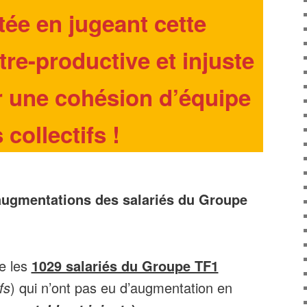
rtée en jugeant
cette
tre-productive et injuste
r une cohésion d’équipe
 collectifs
!
 augmentations des salariés du Groupe
 les
1029 salariés du Groupe TF1
fs
) qui n’ont pas eu d’augmentation en