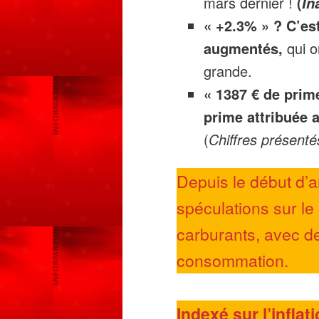
mars dernier !
(
In
« +2.3% » ?
C’es
augmentés,
qui o
grande.
« 1387 € de prim
prime attribuée 
(
Chiffres présenté
Depuis le début d’a
spéculations sur le 
carburants, avec de
consommation.
Indexé sur l’inflat