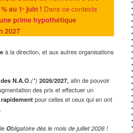
1% au 1
juin !
Dans ce contexte
e
une prime hypothétique
n 2027
e
à la direction, et aux autres organisations
 des N.A.O.
(*)
2026/2027,
afin de pouvoir
gmentation des prix et effectuer un
e rapidement
pour celles et ceux qui en ont
.
lle
bligatoire dès le mois de juillet 2026 !
O