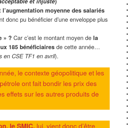
)
acceptable et injuste
t l’augmentation moyenne des salariés
nt donc pu bénéficier d’une enveloppe plus
e » ?
Car c’est le montant moyen de
la
aux 185 bénéficiaires
de cette année…
s en CSE TF1 en avril
).
nnée, le contexte géopolitique et les
pétrole ont fait bondir les prix des
s effets sur les autres produits de
ion, le SMIC,
lui, vient donc d’être