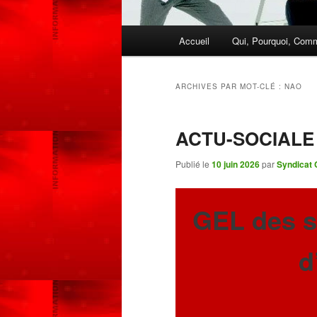
Menu
Accueil
Qui, Pourquoi, Com
Aller
Aller
principal
au
au
ARCHIVES PAR MOT-CLÉ :
NAO
contenu
contenu
ACTU-SOCIALE 
principal
secondaire
Publié le
10 juin 2026
par
Syndicat 
GEL des sa
d