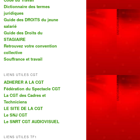
r
Dictionnaire des termes
c
juridiques
h
Guide des DROITS du jeune
e
salarié
Guide des Droits du
STAGIAIRE
Retrouvez votre convention
collective
Souffrance et travail
LIENS UTILES CGT
ADHERER A LA CGT
Fédération du Spectacle CGT
La CGT des Cadres et
Techniciens
LE SITE DE LA CGT
Le SNJ CGT
Le SNRT CGT AUDIOVISUEL
LIENS UTILES TF1