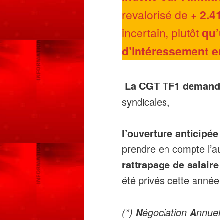
revalorisé de
+
2.4
incertain, plutôt
qu’
d’intéressement
e
La CGT TF1 demand
syndicales,
l’ouverture anticipée
prendre en compte l’au
rattrapage de salair
été privés cette année
(*)
égociation
nnue
N
A