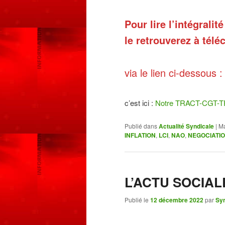
Pour lire l’intégrali
le retrouverez à
télé
via le lien ci-dessous :
c’est ici :
Notre TRACT-CGT-T
Publié dans
Actualité Syndicale
|
Ma
INFLATION
,
LCI
,
NAO
,
NEGOCIATI
L’ACTU SOCIAL
Publié le
12 décembre 2022
par
Syn