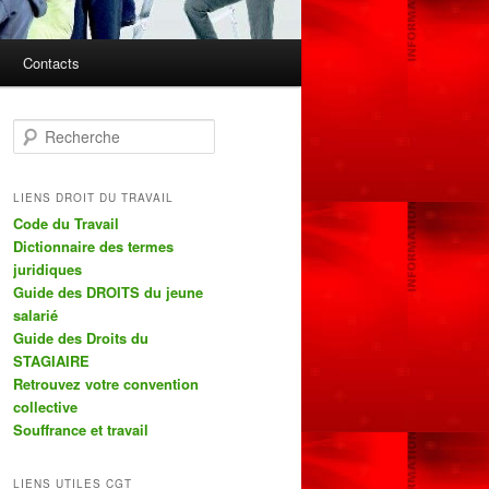
Contacts
R
e
c
h
LIENS DROIT DU TRAVAIL
e
Code du Travail
r
Dictionnaire des termes
c
juridiques
h
Guide des DROITS du jeune
e
salarié
Guide des Droits du
STAGIAIRE
Retrouvez votre convention
collective
Souffrance et travail
LIENS UTILES CGT