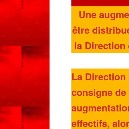
Une augmen
être distrib
la Directio
La Direction
consigne de l
augmentation
effectifs, al