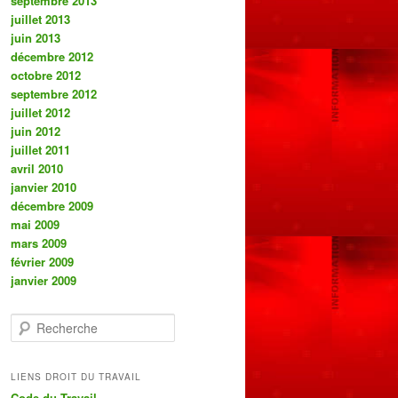
septembre 2013
juillet 2013
juin 2013
décembre 2012
octobre 2012
septembre 2012
juillet 2012
juin 2012
juillet 2011
avril 2010
janvier 2010
décembre 2009
mai 2009
mars 2009
février 2009
janvier 2009
R
e
c
h
LIENS DROIT DU TRAVAIL
e
Code du Travail