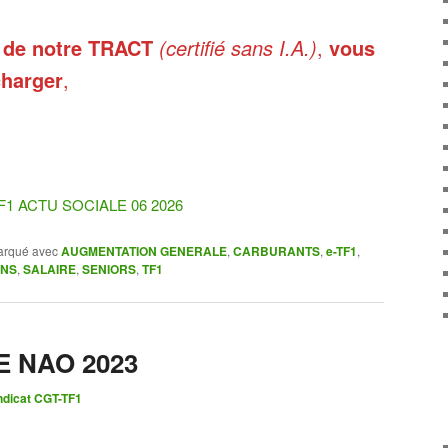
té de notre TRACT
(certifié sans I.A.)
,
vous
charger
,
F1 ACTU SOCIALE 06 2026
rqué avec
AUGMENTATION GENERALE
,
CARBURANTS
,
e-TF1
,
ONS
,
SALAIRE
,
SENIORS
,
TF1
E NAO 2023
dicat CGT-TF1