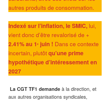
autres produits de consommation.
Indexé sur l’inflation, le SMIC,
lui,
vient donc d’être revalorisé de
+
2.41% au 1
juin !
Dans ce contexte
e
incertain, plutôt
qu’une prime
hypothétique d’intéressement
en
2027
La CGT TF1 demande
à la direction, et
aux autres organisations syndicales,