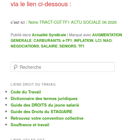
via le lien ci-dessous :
c’est ici :
Notre TRACT-CGT-TF1 ACTU SOCIALE 06 2026
Publié dans
Actualité Syndicale
|
Marqué avec
AUGMENTATION
GENERALE
,
CARBURANTS
,
e-TF1
,
INFLATION
,
LCI
,
NAO
,
NEGOCIATIONS
,
SALAIRE
,
SENIORS
,
TF1
R
e
c
h
LIENS DROIT DU TRAVAIL
e
Code du Travail
r
Dictionnaire des termes juridiques
c
Guide des DROITS du jeune salarié
h
Guide des Droits du STAGIAIRE
e
Retrouvez votre convention collective
Souffrance et travail