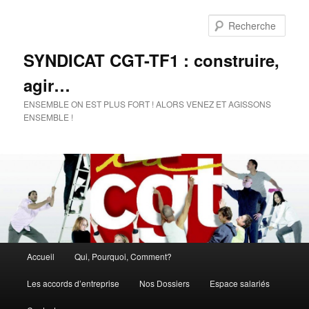
Rech
SYNDICAT CGT-TF1 : construire,
agir…
ENSEMBLE ON EST PLUS FORT ! ALORS VENEZ ET AGISSONS
ENSEMBLE !
Menu
Accueil
Qui, Pourquoi, Comment?
Aller
Aller
principal
Les accords d’entreprise
Nos Dossiers
Espace salariés
au
au