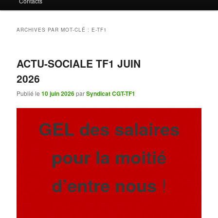
Contacts
contenu
contenu
principal
secondaire
ARCHIVES PAR MOT-CLÉ :
E-TF1
ACTU-SOCIALE TF1 JUIN
2026
Publié le
10 juin 2026
par
Syndicat CGT-TF1
GEL des salaires
pour la moitié
d’entre nous
!