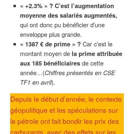
« +2.3% » ?
C’est l’augmentation
moyenne des salariés augmentés,
qui ont donc pu bénéficier d’une
enveloppe plus grande.
« 1387 € de prime » ?
Car c’est le
montant moyen de
la prime attribuée
aux 185 bénéficiaires
de cette
année…(
Chiffres présentés en CSE
TF1 en avril
).
Depuis le début d’année, le contexte
géopolitique et les spéculations sur
le pétrole ont fait bondir les prix des
carburants, avec des effets sur les