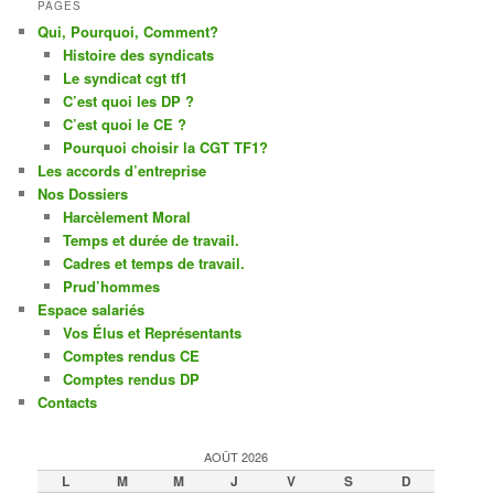
PAGES
Qui, Pourquoi, Comment?
Histoire des syndicats
Le syndicat cgt tf1
C’est quoi les DP ?
C’est quoi le CE ?
Pourquoi choisir la CGT TF1?
Les accords d’entreprise
Nos Dossiers
Harcèlement Moral
Temps et durée de travail.
Cadres et temps de travail.
Prud’hommes
Espace salariés
Vos Élus et Représentants
Comptes rendus CE
Comptes rendus DP
Contacts
AOÛT 2026
L
M
M
J
V
S
D