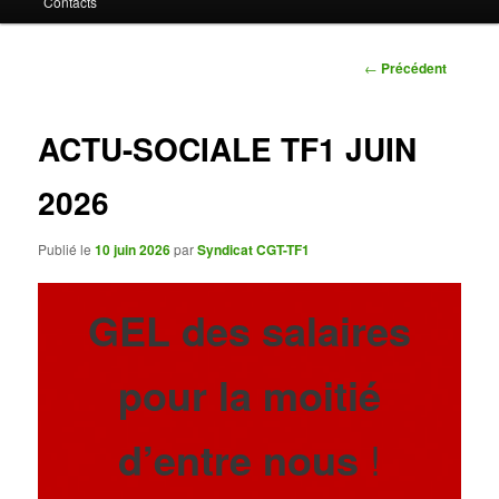
Contacts
contenu
principal
Navigation
←
Précédent
des
articles
ACTU-SOCIALE TF1 JUIN
2026
Publié le
10 juin 2026
par
Syndicat CGT-TF1
GEL des salaires
pour la moitié
d’entre nous
!