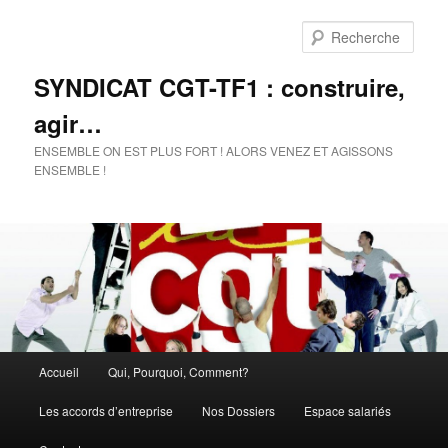
Rech
SYNDICAT CGT-TF1 : construire,
agir…
ENSEMBLE ON EST PLUS FORT ! ALORS VENEZ ET AGISSONS
ENSEMBLE !
Menu
Accueil
Qui, Pourquoi, Comment?
Aller
principal
Les accords d’entreprise
Nos Dossiers
Espace salariés
au