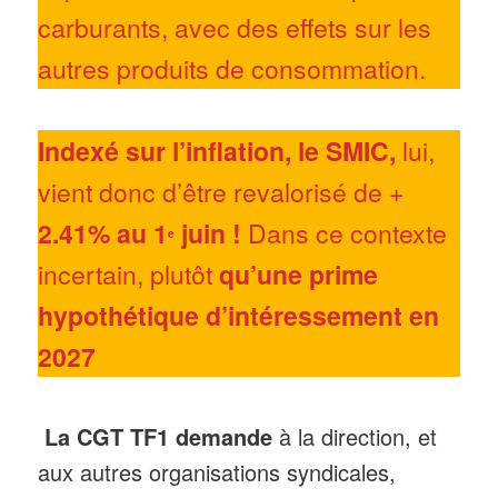
carburants, avec des effets sur les
autres produits de consommation.
Indexé sur l’inflation, le SMIC,
lui,
vient donc d’être revalorisé de
+
2.41% au 1
juin !
Dans ce contexte
e
incertain, plutôt
qu’une prime
hypothétique d’intéressement
en
2027
La CGT TF1 demande
à la direction, et
aux autres organisations syndicales,