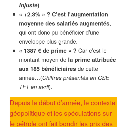
)
injuste
« +2.3% » ?
C’est l’augmentation
moyenne des salariés augmentés,
qui ont donc pu bénéficier d’une
enveloppe plus grande.
« 1387 € de prime » ?
Car c’est le
montant moyen de
la prime attribuée
aux 185 bénéficiaires
de cette
année…(
Chiffres présentés en CSE
TF1 en avril
).
Depuis le début d’année, le contexte
géopolitique et les spéculations sur
le pétrole ont fait bondir les prix des