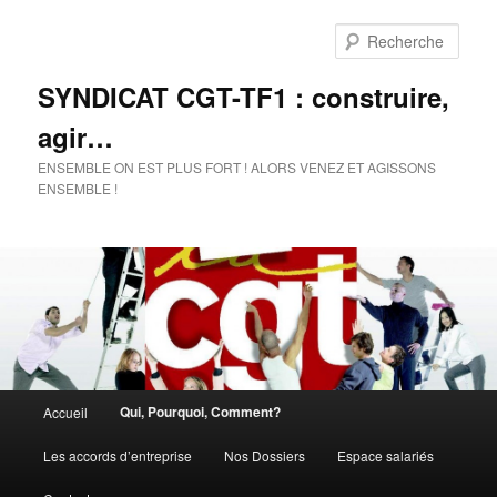
Rech
SYNDICAT CGT-TF1 : construire,
agir…
ENSEMBLE ON EST PLUS FORT ! ALORS VENEZ ET AGISSONS
ENSEMBLE !
Menu
Qui, Pourquoi, Comment?
Accueil
Aller
principal
Les accords d’entreprise
Nos Dossiers
Espace salariés
au