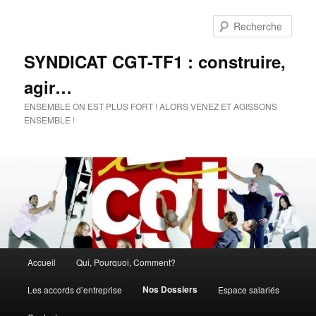
Rech
SYNDICAT CGT-TF1 : construire,
agir…
ENSEMBLE ON EST PLUS FORT ! ALORS VENEZ ET AGISSONS
ENSEMBLE !
Menu
Accueil
Qui, Pourquoi, Comment?
Aller
principal
Nos Dossiers
Les accords d’entreprise
Espace salariés
au