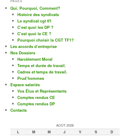
PAGES
Qui, Pourquoi, Comment?
Histoire des syndicats
Le syndicat cgt tf1
C’est quoi les DP ?
C’est quoi le CE ?
Pourquoi choisir la CGT TF1?
Les accords d’entreprise
Nos Dossiers
Harcèlement Moral
Temps et durée de travail.
Cadres et temps de travail.
Prud’hommes
Espace salariés
Vos Élus et Représentants
Comptes rendus CE
Comptes rendus DP
Contacts
AOÛT 2026
L
M
M
J
V
S
D