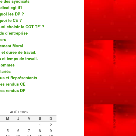
re des syndicats
dicat cgt tf1
quoi les DP ?
quoi le CE ?
uoi choisir la CGT TF1?
ds d’entreprise
ers
lement Moral
et durée de travail.
 et temps de travail.
’hommes
lariés
us et Représentants
es rendus CE
es rendus DP
AOÛT 2026
M
J
V
S
D
1
2
5
6
7
8
9