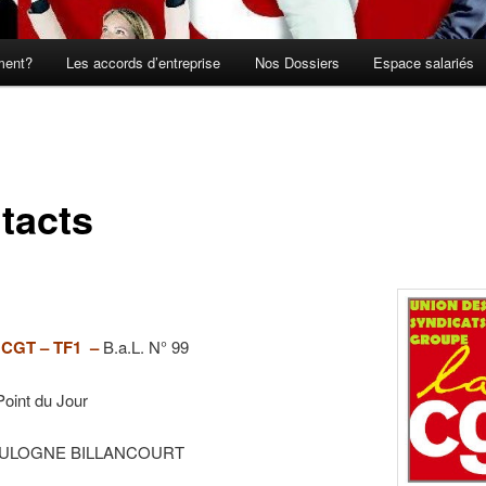
ment?
Les accords d’entreprise
Nos Dossiers
Espace salariés
tacts
 CGT – TF1 –
B.a.L. N° 99
Point du Jour
OULOGNE BILLANCOURT