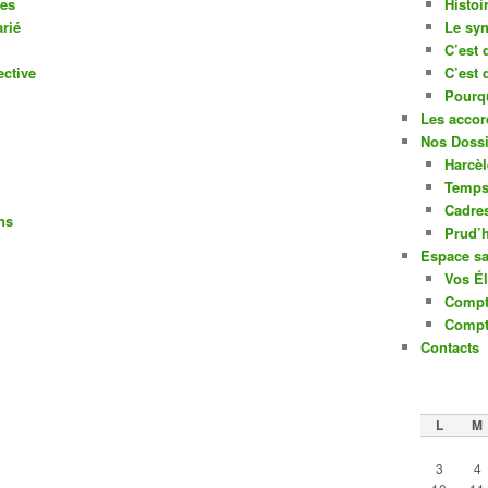
ues
Histoi
rié
Le syn
C’est 
ective
C’est 
Pourq
Les accor
Nos Dossi
Harcè
Temps 
Cadres
ns
Prud
Espace sa
Vos Él
Compt
Compt
Contacts
L
M
3
4