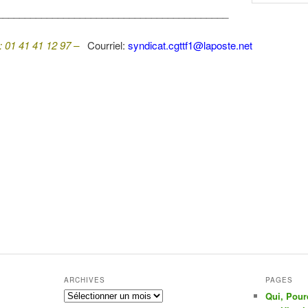
__________________________________________
: 01 41 41 12 97 –
Courriel:
syndicat.cgttf1@laposte.net
ARCHIVES
PAGES
Archives
Qui, Pou