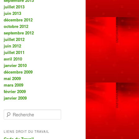
septembre 2013
juillet 2013
juin 2013
décembre 2012
octobre 2012
septembre 2012
juillet 2012
juin 2012
juillet 2011
avril 2010
janvier 2010
décembre 2009
mai 2009
mars 2009
février 2009
janvier 2009
R
e
c
h
LIENS DROIT DU TRAVAIL
e
Code du Travail