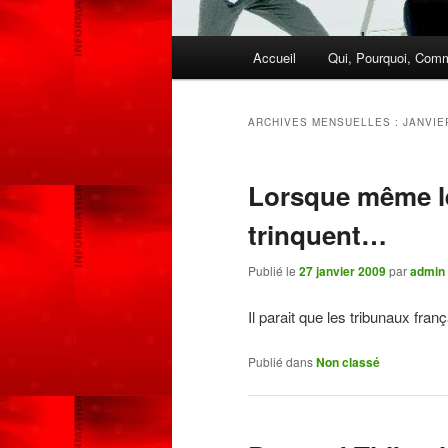
Menu
Accueil
Qui, Pourquoi, Com
Aller
Aller
principal
au
au
ARCHIVES MENSUELLES :
JANVIE
contenu
contenu
Lorsque même le
principal
secondaire
trinquent…
Publié le
27 janvier 2009
par
admin
Il parait que les tribunaux fra
Publié dans
Non classé