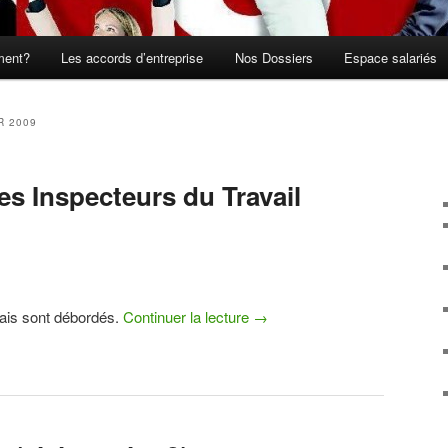
ment?
Les accords d’entreprise
Nos Dossiers
Espace salariés
R 2009
s Inspecteurs du Travail
nçais sont débordés.
Continuer la lecture
→