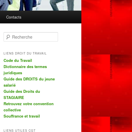
Contacts
R
e
c
h
LIENS DROIT DU TRAVAIL
e
Code du Travail
r
Dictionnaire des termes
c
juridiques
h
Guide des DROITS du jeune
e
salarié
Guide des Droits du
STAGIAIRE
Retrouvez votre convention
collective
Souffrance et travail
LIENS UTILES CGT