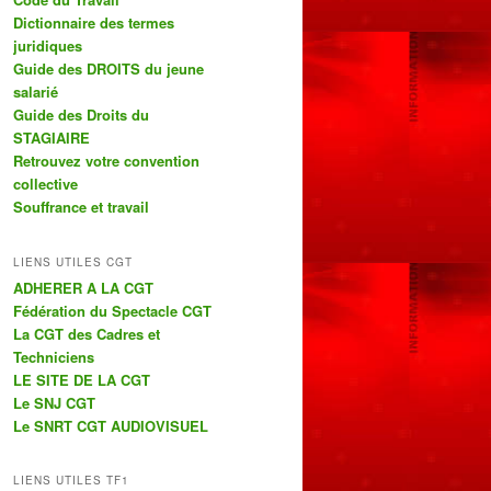
r
Dictionnaire des termes
c
juridiques
h
Guide des DROITS du jeune
e
salarié
Guide des Droits du
STAGIAIRE
Retrouvez votre convention
collective
Souffrance et travail
LIENS UTILES CGT
ADHERER A LA CGT
Fédération du Spectacle CGT
La CGT des Cadres et
Techniciens
LE SITE DE LA CGT
Le SNJ CGT
Le SNRT CGT AUDIOVISUEL
LIENS UTILES TF1