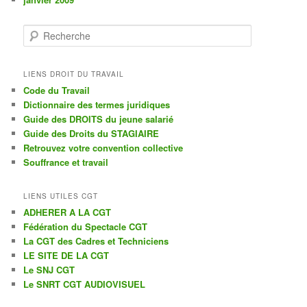
R
e
c
h
LIENS DROIT DU TRAVAIL
e
Code du Travail
r
Dictionnaire des termes juridiques
c
Guide des DROITS du jeune salarié
h
Guide des Droits du STAGIAIRE
e
Retrouvez votre convention collective
Souffrance et travail
LIENS UTILES CGT
ADHERER A LA CGT
Fédération du Spectacle CGT
La CGT des Cadres et Techniciens
LE SITE DE LA CGT
Le SNJ CGT
Le SNRT CGT AUDIOVISUEL