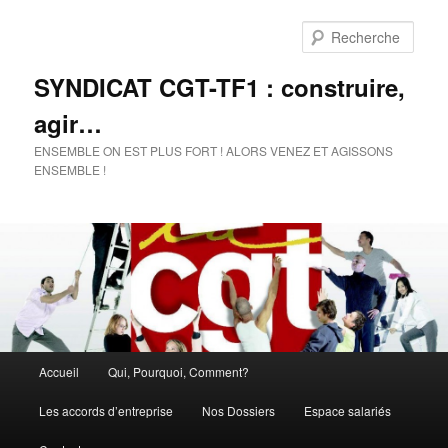
Rech
SYNDICAT CGT-TF1 : construire,
agir…
ENSEMBLE ON EST PLUS FORT ! ALORS VENEZ ET AGISSONS
ENSEMBLE !
Menu
Accueil
Qui, Pourquoi, Comment?
Aller
Aller
principal
Les accords d’entreprise
Nos Dossiers
Espace salariés
au
au