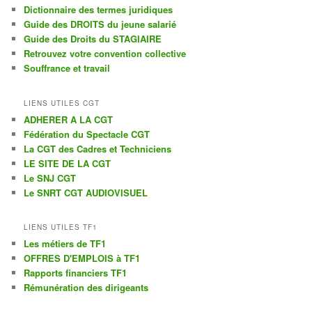
r
Dictionnaire des termes juridiques
c
Guide des DROITS du jeune salarié
h
Guide des Droits du STAGIAIRE
e
Retrouvez votre convention collective
Souffrance et travail
LIENS UTILES CGT
ADHERER A LA CGT
Fédération du Spectacle CGT
La CGT des Cadres et Techniciens
LE SITE DE LA CGT
Le SNJ CGT
Le SNRT CGT AUDIOVISUEL
LIENS UTILES TF1
Les métiers de TF1
OFFRES D'EMPLOIS à TF1
Rapports financiers TF1
Rémunération des dirigeants