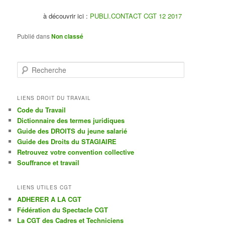
à découvrir ici :
PUBLI.CONTACT CGT 12 2017
Publié dans
Non classé
R
e
c
h
LIENS DROIT DU TRAVAIL
e
Code du Travail
r
Dictionnaire des termes juridiques
c
Guide des DROITS du jeune salarié
h
Guide des Droits du STAGIAIRE
e
Retrouvez votre convention collective
Souffrance et travail
LIENS UTILES CGT
ADHERER A LA CGT
Fédération du Spectacle CGT
La CGT des Cadres et Techniciens