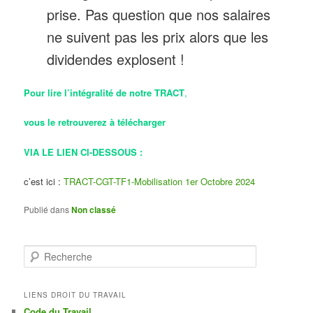
prise. Pas question que nos salaires
ne suivent pas les prix alors que les
dividendes explosent !
Pour lire l’intégralité de notre TRACT
,
vous le retrouverez à
télécharger
VIA LE LIEN CI-DESSOUS :
c’est ici :
TRACT-CGT-TF1-Mobilisation 1er Octobre 2024
Publié dans
Non classé
R
e
c
h
LIENS DROIT DU TRAVAIL
e
Code du Travail