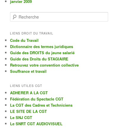
janvier 2009
R
e
c
h
LIENS DROIT DU TRAVAIL
e
Code du Travail
r
Dictionnaire des termes juridiques
c
Guide des DROITS du jeune salarié
h
Guide des Droits du STAGIAIRE
e
Retrouvez votre convention collective
Souffrance et travail
LIENS UTILES CGT
ADHERER A LA CGT
Fédération du Spectacle CGT
La CGT des Cadres et Techniciens
LE SITE DE LA CGT
Le SNJ CGT
Le SNRT CGT AUDIOVISUEL