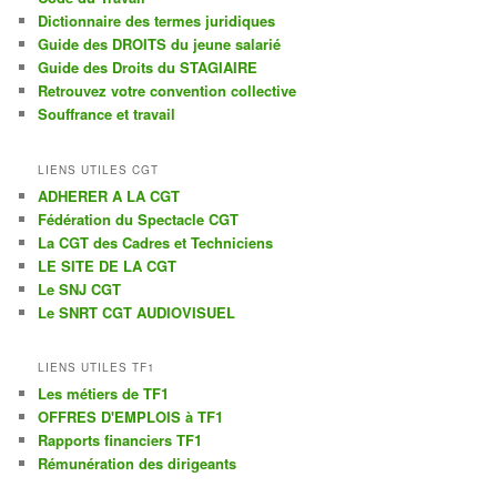
r
Dictionnaire des termes juridiques
c
Guide des DROITS du jeune salarié
h
Guide des Droits du STAGIAIRE
e
Retrouvez votre convention collective
Souffrance et travail
LIENS UTILES CGT
ADHERER A LA CGT
Fédération du Spectacle CGT
La CGT des Cadres et Techniciens
LE SITE DE LA CGT
Le SNJ CGT
Le SNRT CGT AUDIOVISUEL
LIENS UTILES TF1
Les métiers de TF1
OFFRES D'EMPLOIS à TF1
Rapports financiers TF1
Rémunération des dirigeants