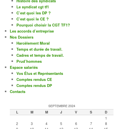
Histoire des syndicats
Le syndicat cgt tf1
C’est quoi les DP ?
C’est quoi le CE ?
Pourquoi choisir la CGT TF1?
Les accords d’entreprise
Nos Dossiers
Harcèlement Moral
Temps et durée de travail.
Cadres et temps de travail.
Prud’hommes
Espace salariés
Vos Élus et Représentants
Comptes rendus CE
Comptes rendus DP
Contacts
SEPTEMBRE 2024
L
M
M
J
V
S
D
1
2
3
4
5
6
7
8
9
10
11
12
13
14
15