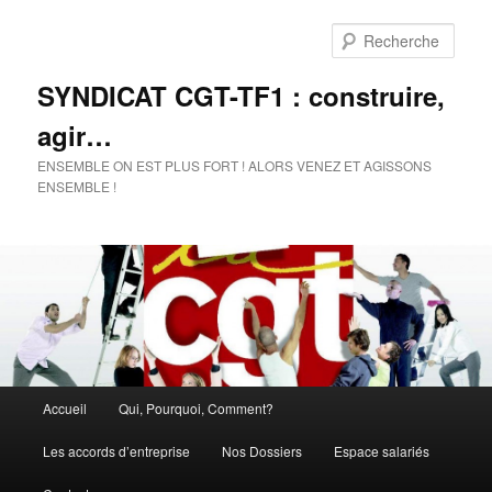
Rech
SYNDICAT CGT-TF1 : construire,
agir…
ENSEMBLE ON EST PLUS FORT ! ALORS VENEZ ET AGISSONS
ENSEMBLE !
Menu
Accueil
Qui, Pourquoi, Comment?
Aller
Aller
principal
Les accords d’entreprise
Nos Dossiers
Espace salariés
au
au