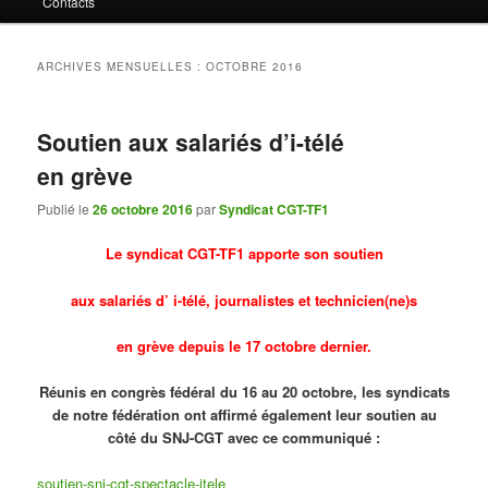
Contacts
contenu
contenu
principal
secondaire
ARCHIVES MENSUELLES :
OCTOBRE 2016
Soutien aux salariés d’i-télé
en grève
Publié le
26 octobre 2016
par
Syndicat CGT-TF1
Le syndicat CGT-TF1 apporte son soutien
aux salariés d’ i-télé, journalistes et technicien(ne)s
en grève depuis le 17 octobre dernier.
Réunis en congrès fédéral du 16 au 20 octobre, les syndicats
de notre fédération ont affirmé également leur soutien au
côté du SNJ-CGT avec ce communiqué :
soutien-snj-cgt-spectacle-itele