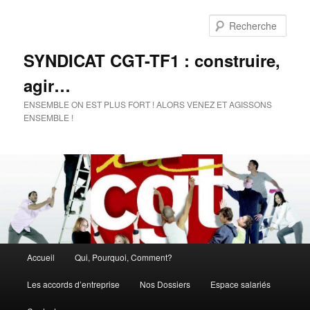
Rech
SYNDICAT CGT-TF1 : construire,
agir…
ENSEMBLE ON EST PLUS FORT ! ALORS VENEZ ET AGISSONS
ENSEMBLE !
Menu
Accueil
Qui, Pourquoi, Comment?
Aller
Aller
principal
Les accords d’entreprise
Nos Dossiers
Espace salariés
au
au