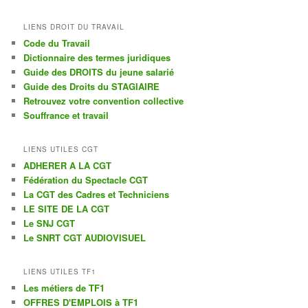
c
h
LIENS DROIT DU TRAVAIL
e
Code du Travail
r
Dictionnaire des termes juridiques
c
Guide des DROITS du jeune salarié
h
Guide des Droits du STAGIAIRE
e
Retrouvez votre convention collective
Souffrance et travail
LIENS UTILES CGT
ADHERER A LA CGT
Fédération du Spectacle CGT
La CGT des Cadres et Techniciens
LE SITE DE LA CGT
Le SNJ CGT
Le SNRT CGT AUDIOVISUEL
LIENS UTILES TF1
Les métiers de TF1
OFFRES D'EMPLOIS à TF1