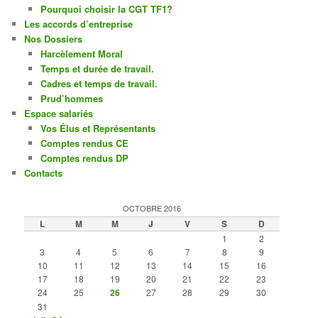
Pourquoi choisir la CGT TF1?
Les accords d’entreprise
Nos Dossiers
Harcèlement Moral
Temps et durée de travail.
Cadres et temps de travail.
Prud’hommes
Espace salariés
Vos Élus et Représentants
Comptes rendus CE
Comptes rendus DP
Contacts
OCTOBRE 2016
L
M
M
J
V
S
D
1
2
3
4
5
6
7
8
9
10
11
12
13
14
15
16
17
18
19
20
21
22
23
24
25
26
27
28
29
30
31