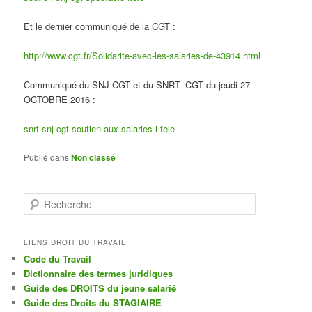
Et le dernier communiqué de la CGT :
http://www.cgt.fr/Solidarite-avec-les-salaries-de-43914.html
Communiqué du SNJ-CGT et du SNRT- CGT du jeudi 27
OCTOBRE 2016 :
snrt-snj-cgt-soutien-aux-salaries-i-tele
Publié dans
Non classé
R
e
c
h
LIENS DROIT DU TRAVAIL
e
Code du Travail
r
Dictionnaire des termes juridiques
c
Guide des DROITS du jeune salarié
h
Guide des Droits du STAGIAIRE
e