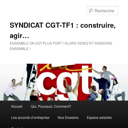
Rech
SYNDICAT CGT-TF1 : construire,
agir…
ENSEMBLE ON EST PLUS FORT ! ALORS VENEZ ET AGISSONS
ENSEMBLE !
Menu
Accueil
Qui, Pourquoi, Comment?
Aller
Aller
principal
Les accords d’entreprise
Nos Dossiers
Espace salariés
au
au