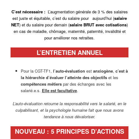
C’est nécessaire :
L’augmentation générale de 3 % des salaires
est juste et équitable, c’est du salaire pour aujourd’hui (
salaire
NET
) et du salaire pour demain (
salaire BRUT avec cotisations
)
en cas de maladie, chômage, maternité, paternité, invalidité et
pour améliorer nos retraites.
L’ENTRETIEN ANNUEL
Pour la CGT-TF1,
l’auto-évaluation
est
anxiogène
,
c’est à
la hiérarchie d’évaluer
l’atteinte
des objectifs
et les
compétences métiers
par des échanges avec les
salarié.e.s.
Elle est facultative
.
L’auto-évaluation retourne la responsabilité vers le salarié, en le
culpabilisant, et la psychologie humaine fait que nous avons
tendance à nous dévaloriser.
NOUVEAU : 5 PRINCIPES D’ACTIONS