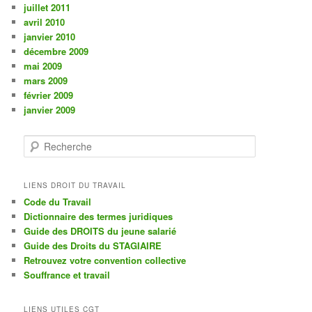
juillet 2011
avril 2010
janvier 2010
décembre 2009
mai 2009
mars 2009
février 2009
janvier 2009
R
e
c
h
LIENS DROIT DU TRAVAIL
e
Code du Travail
r
Dictionnaire des termes juridiques
c
Guide des DROITS du jeune salarié
h
Guide des Droits du STAGIAIRE
e
Retrouvez votre convention collective
Souffrance et travail
LIENS UTILES CGT