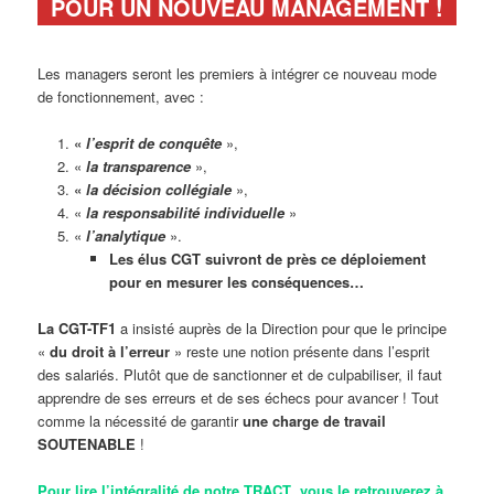
POUR UN NOUVEAU MANAGEMENT !
Les managers seront les premiers à intégrer ce nouveau mode
de fonctionnement, avec :
«
l’esprit de conquête
»,
«
la transparence
»,
«
la décision collégiale
»,
«
la responsabilité individuelle
»
«
l’analytique
».
Les élus CGT suivront de près ce déploiement
pour en mesurer les conséquences…
La CGT-TF1
a insisté auprès de la Direction pour que le principe
«
du droit à l’erreur
» reste une notion présente dans l’esprit
des salariés. Plutôt que de sanctionner et de culpabiliser, il faut
apprendre de ses erreurs et de ses échecs pour avancer ! Tout
comme la nécessité de garantir
une charge de travail
SOUTENABLE
!
Pour lire l’intégralité de notre TRACT
,
vous le retrouverez à