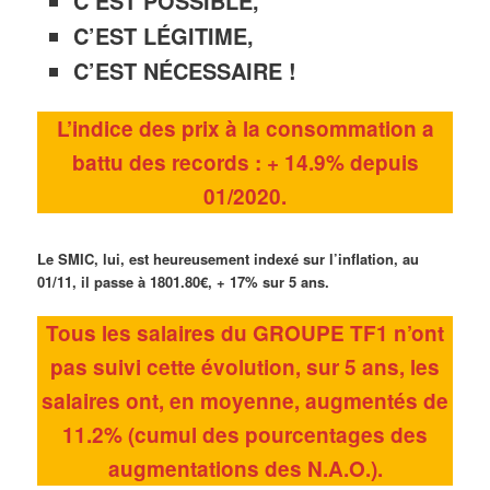
C’EST POSSIBLE,
C’EST LÉGITIME,
C’EST NÉCESSAIRE !
L’indice des prix à la consommation a
battu des records : + 14.9% depuis
01/2020.
Le SMIC, lui, est heureusement indexé sur l’inflation, au
01/11, il passe à 1801.80€, + 17% sur 5 ans.
Tous les salaires du GROUPE TF1 n’ont
pas suivi cette évolution, sur 5 ans, les
salaires ont, en moyenne, augmentés de
11.2% (cumul des pourcentages des
augmentations des N.A.O.).