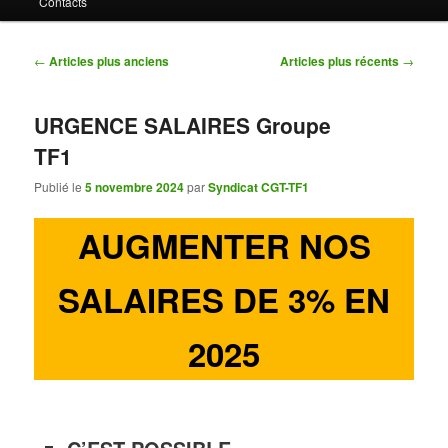
Contacts
contenu
contenu
principal
secondaire
Navigation
←
Articles plus anciens
Articles plus récents
→
des
articles
URGENCE SALAIRES Groupe
TF1
Publié le
5 novembre 2024
par
Syndicat CGT-TF1
AUGMENTER NOS
SALAIRES DE 3% EN
2025