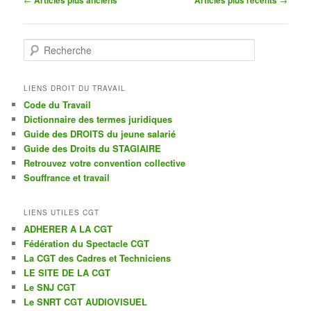
des
articles
R
e
c
h
LIENS DROIT DU TRAVAIL
e
Code du Travail
r
Dictionnaire des termes juridiques
c
Guide des DROITS du jeune salarié
h
Guide des Droits du STAGIAIRE
e
Retrouvez votre convention collective
Souffrance et travail
LIENS UTILES CGT
ADHERER A LA CGT
Fédération du Spectacle CGT
La CGT des Cadres et Techniciens
LE SITE DE LA CGT
Le SNJ CGT
Le SNRT CGT AUDIOVISUEL