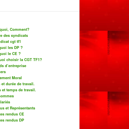
rquoi, Comment?
re des syndicats
dicat cgt tf1
quoi les DP ?
quoi le CE ?
uoi choisir la CGT TF1?
ds d’entreprise
ers
lement Moral
et durée de travail.
 et temps de travail.
’hommes
lariés
us et Représentants
es rendus CE
es rendus DP