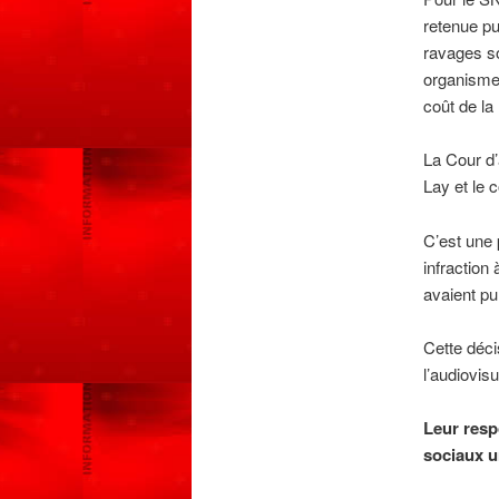
retenue pui
ravages so
organismes
coût de l
La Cour d’
Lay et le 
C’est une 
infraction
avaient pu
Cette déci
l’audiovisu
Leur resp
sociaux u