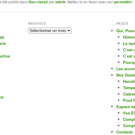
a été publié dans
Non classé
par
admin
. Mettez-le en favori avec son
permalien
.
ARCHIVES
PAGES
Archives
Qui, Pou
ues
Histoi
rié
Le syn
C’est 
ective
C’est 
Pourq
Les accor
Nos Dossi
Harcè
Temps 
Cadres
ns
Prud
Espace sa
Vos Él
Compt
Compt
Contacts