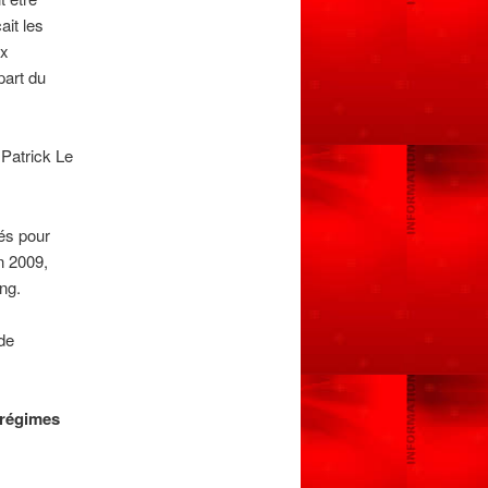
ait les
ux
part du
 Patrick Le
lés pour
n 2009,
ng.
 de
 régimes