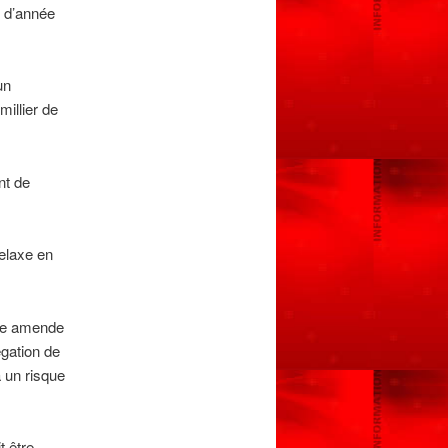
r d’année
un
illier de
nt de
relaxe en
’une amende
égation de
 un risque
t être