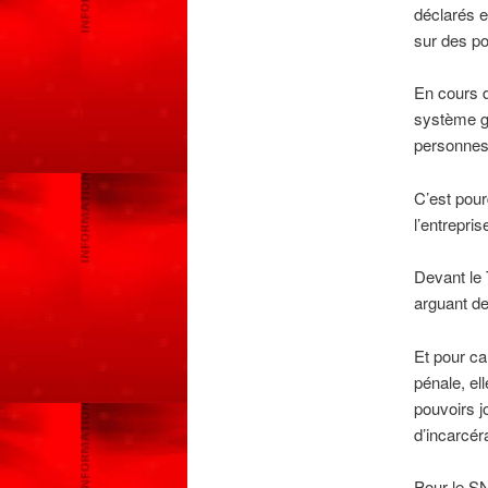
déclarés e
sur des p
En cours d
système gl
personnes 
C’est pour
l’entrepris
Devant le 
arguant d
Et pour ca
pénale, el
pouvoirs j
d’incarcéra
Pour le SN