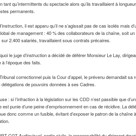
n tant qu’intermittents du spectacle alors qu’ils travaillaient à longueu
ostes permanents.
’instruction, il est apparu qu’il ne s’agissait pas de cas isolés mais d’
obal de management : 40 % des collaborateurs de la chaîne, soit un m
sur 2.400 salariés, travaillaient sous contrats précaires.
quoi le juge d’instruction a décidé de déférer Monsieur Le Lay, dirigea
e à l’époque des faits.
Tribunal correctionnel puis la Cour d’appel, le prévenu demandait sa 
e délégations de pouvoirs données à ses Cadres.
use : si l’infraction à la législation sur les CDD n’est passible que d
le est punie d’une peine d’emprisonnement en cas de récidive. La dél
oue donc comme un fusible, évitant d’exposer le patron de la chaîne à
tion.
RT-CGT Audiovisuel, partie civile, la responsabilité du dirigeant devai