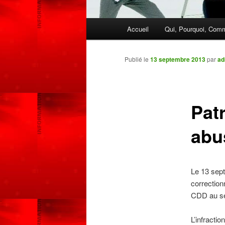
Menu
Accueil
Qui, Pourquoi, Com
Aller
principal
au
Publié le
13 septembre 2013
par
ad
contenu
Pat
principal
abu
Le 13 sept
correction
CDD au se
L’infractio