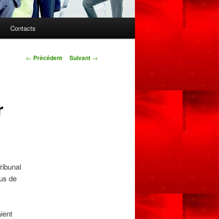
Contacts
Navigation
←
Précédent
Suivant
→
des
articles
r
ribunal
bus de
aient