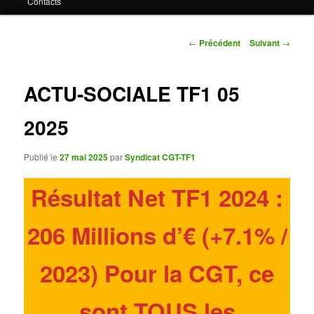
Contacts
contenu
principal
Navigation
←
Précédent
Suivant
→
des
articles
ACTU-SOCIALE TF1 05
2025
Publié le
27 mai 2025
par
Syndicat CGT-TF1
Résultat Net TF1 2024 :
206 Millions d’€ (+7.1% /
2023)
Pour la CGT, ce
sont TOUS les