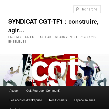
Rech
SYNDICAT CGT-TF1 : construire,
agir…
ENSEMBLE ON EST PLUS FORT ! ALORS VENEZ ET AGISSONS
ENSEMBLE !
Menu
Accueil
Qui, Pourquoi, Comment?
Aller
principal
Les accords d’entreprise
Nos Dossiers
Espace salariés
au